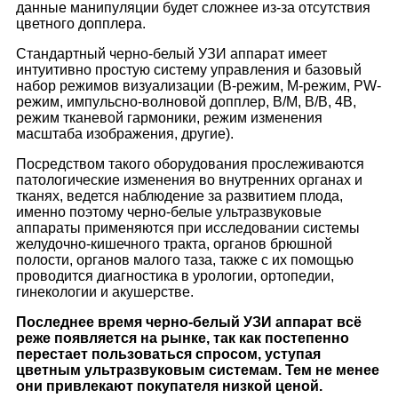
данные манипуляции будет сложнее из-за отсутствия
цветного допплера.
Стандартный черно-белый УЗИ аппарат имеет
интуитивно простую систему управления и базовый
набор режимов визуализации (В-режим, М-режим, PW-
режим, импульсно-волновой допплер, В/М, В/В, 4B,
режим тканевой гармоники, режим изменения
масштаба изображения, другие).
Посредством такого оборудования прослеживаются
патологические изменения во внутренних органах и
тканях, ведется наблюдение за развитием плода,
именно поэтому черно-белые ультразвуковые
аппараты применяются при исследовании системы
желудочно-кишечного тракта, органов брюшной
полости, органов малого таза, также с их помощью
проводится диагностика в урологии, ортопедии,
гинекологии и акушерстве.
Последнее время черно-белый УЗИ аппарат всё
реже появляется на рынке, так как постепенно
перестает пользоваться спросом, уступая
цветным ультразвуковым системам. Тем не менее
они привлекают покупателя низкой ценой.