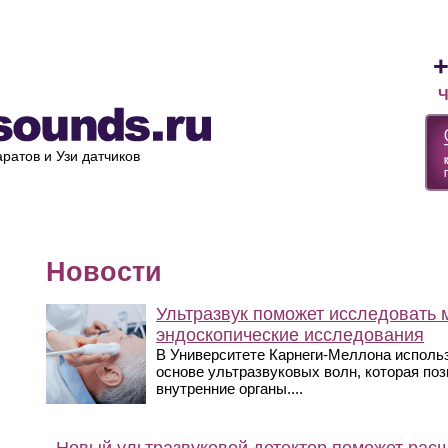
Лизинг
Оплата и доставка
Ремонт УЗИ
О компании
+
Ч
ратов и Узи датчиков
Новости
Ультразвук поможет исследовать м
эндоскопические исследования
В Университете Карнеги-Меллона исполь
основе ультразвуковых волн, которая по
внутренние органы....