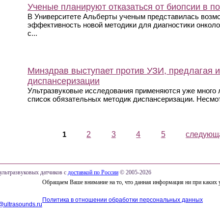
Ученые планируют отказаться от биопсии в по
В Университете Альберты ученым представилась возм
эффективность новой методики для диагностики онколо
с...
Минздрав выступает против УЗИ, предлагая и
диспансеризации
Ультразвуковые исследования применяются уже много 
список обязательных методик диспансеризации. Несмотр
Страницы
1
2
3
4
5
следующа
ультразвуковых датчиков с
доставкой по России
© 2005-2026
Обращаем Ваше внимание на то, что данная информация ни при каких 
Политика в отношении обработки персональных данных
@ultrasounds.ru