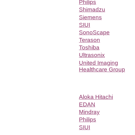
Philips
Shimadzu
Siemens
SIUI
SonoScape
Terason
Toshiba
Ultrasonix
United Imaging
Healthcare Group
Aloka Hitachi
EDAN
Mindray
Philips
SIUI