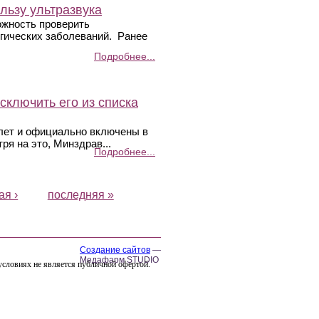
льзу ультразвука
ожность проверить
гических заболеваний. Ранее
Подробнее...
сключить его из списка
лет и официально включены в
я на это, Минздрав...
Подробнее...
я ›
последняя »
Создание сайтов
—
Медафарм STUDIO
условиях не является публичной офертой.