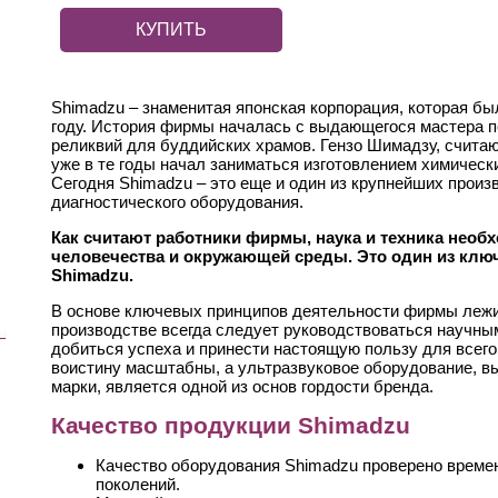
КУПИТЬ
Shimadzu – знаменитая японская корпорация, которая б
году. История фирмы началась с выдающегося мастера п
реликвий для буддийских храмов. Гензо Шимадзу, счита
уже в те годы начал заниматься изготовлением химическ
Сегодня Shimadzu – это еще и один из крупнейших прои
диагностического оборудования.
Как считают работники фирмы, наука и техника необ
человечества и окружающей среды. Это один из кл
Shimadzu.
В основе ключевых принципов деятельности фирмы лежит
производстве всегда следует руководствоваться научны
добиться успеха и принести настоящую пользу для всег
воистину масштабны, а ультразвуковое оборудование, в
марки, является одной из основ гордости бренда.
Качество продукции Shimadzu
Качество оборудования Shimadzu проверено време
поколений.