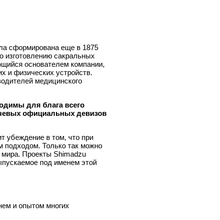
ыла сформирована еще в 1875
о изготовлению сакральных
ющийся основателем компании,
их и физических устройств.
зводителей медицинского
ходимы для блага всего
ючевых официальных девизов
 убеждение в том, что при
м подходом. Только так можно
о мира. Проекты Shimadzu
ыпускаемое под именем этой
нем и опытом многих