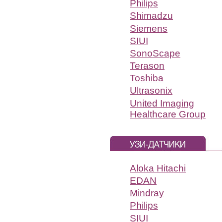
Philips
Shimadzu
Siemens
SIUI
SonoScape
Terason
Toshiba
Ultrasonix
United Imaging
Healthcare Group
Aloka Hitachi
EDAN
Mindray
Philips
SIUI