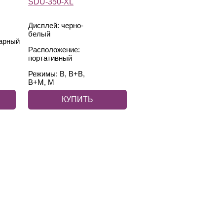
Дисплей: черно-
белый
арный
Расположение:
портативный
Режимы: В, В+В,
В+М, М
КУПИТЬ