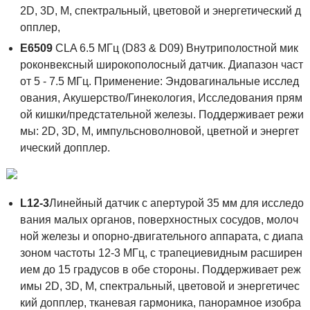
2D, 3D, M, спектральный, цветовой и энергетический д
опплер,
E6509
CLA 6.5 МГц (D83 & D09) Внутриполостной мик
роконвексный широкополосный датчик. Диапазон част
от 5 - 7.5 MГц. Применение: Эндовагинальные исслед
ования, Акушерство/Гинекология, Исследования прям
ой кишки/предстательной железы. Поддерживает режи
мы: 2D, 3D, М, импульсноволновой, цветной и энергет
ический допплер.
L12-3
Линейный датчик с апертурой 35 мм для исследо
вания малых органов, поверхностных сосудов, молоч
ной железы и опорно-двигательного аппарата, с диапа
зоном частоты 12-3 МГц, с трапециевидным расширен
ием до 15 градусов в обе стороны. Поддерживает реж
имы 2D, 3D, M, спектральный, цветовой и энергетичес
кий допплер, тканевая гармоника, панорамное изобра