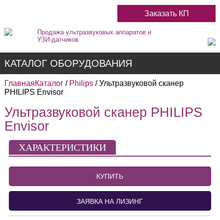
Заказать КП
Продажа ультразвуковых аппаратов и
УЗИ-датчиков
КАТАЛОГ ОБОРУДОВАНИЯ
Главная
Каталог
/
Philips
/ Ультразвуковой сканер
PHILIPS Envisor
Ультразвуковой сканер PHILIPS
Недорогие
Envisor
Цветные
ХАРАКТЕРИСТИКИ
Черно-Белые
КУПИТЬ
Стационарные
ЗАЯВКА НА ЛИЗИНГ