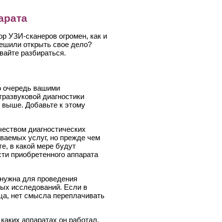
арата
ор УЗИ-сканеров огромен, как и
решили открыть свое дело?
вайте разбираться.
ю очередь вашими
развуковой диагностики
и выше. Добавьте к этому
ичеством диагностических
ваемых услуг, но прежде чем
е, в какой мере будут
ти приобретенного аппарата
 нужна для проведения
ых исследований. Если в
ца, нет смысла переплачивать
каких аппаратах он работал,