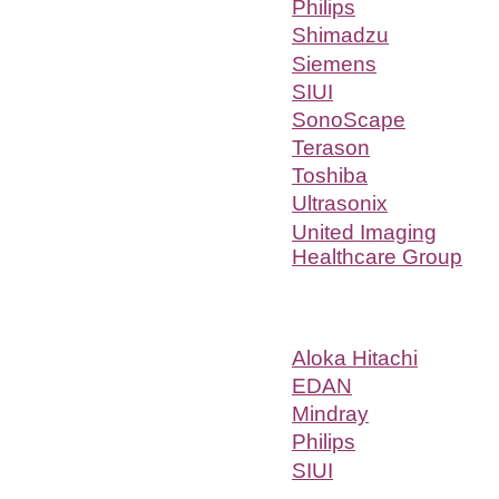
Philips
Shimadzu
Siemens
SIUI
SonoScape
Terason
Toshiba
Ultrasonix
United Imaging
Healthcare Group
Aloka Hitachi
EDAN
Mindray
Philips
SIUI