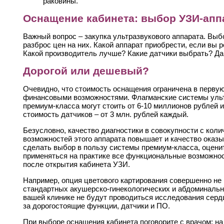
раковины.
Оснащение кабинета: выбор УЗИ-апп
Важный вопрос – закупка ультразвукового аппарата. Выб
разброс цен на них. Какой аппарат приобрести, если вы 
Какой производитель лучше? Какие датчики выбрать? Да
Дорогой или дешевый?
Очевидно, что стоимость оснащения ограничена в перву
финансовыми возможностями. Флагманские системы ульт
премиум-класса могут стоить от 6-10 миллионов рублей 
стоимость датчиков – от 3 млн. рублей каждый.
Безусловно, качество диагностики в совокупности с кол
возможностей этого аппарата повышает и качество оказы
сделать выбор в пользу системы премиум-класса, оценит
применяться на практике все функциональные возможнос
после открытия кабинета УЗИ.
Например, опция цветового картирования совершенно не
стандартных акушерско-гинекологических и абдоминальн
вашей клинике не будут проводиться исследования серд
за дорогостоящие функции, датчики и ПО.
При выборе оснащения кабинета поговорите с врачом: на 