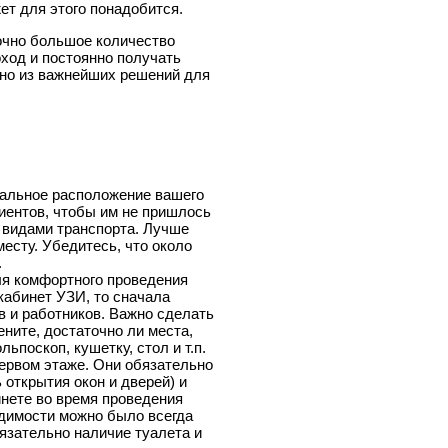
ет для этого понадобится.
очно большое количество
ход и постоянно получать
дно из важнейших решений для
иальное расположение вашего
ентов, чтобы им не пришлось
 видами транспорта. Лучше
есту. Убедитесь, что около
.
я комфортного проведения
 кабинет УЗИ, то сначала
в и работников. Важно сделать
ените, достаточно ли места,
ьпоскоп, кушетку, стол и т.п.
ервом этаже. Они обязательно
открытия окон и дверей) и
инете во время проведения
одимости можно было всегда
язательно наличие туалета и