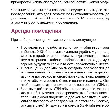
приобрести, каким оборудованием оснастить, какой бюдж
Частные кабинеты УЗИ позволяют осуществлять достат
исследований, что дает возможность стабилизировать до
достойную прибыль. Открыть кабинет УЗИ не сложно, о
этого – выбор помещения и оснащения.
Аренда помещения
При выборе помещения важно учесть следующее:
Постарайтесь позаботиться о том, чтобы территор
кабинета УЗИ было максимально удобным для паци
стоять в пробках и пользоваться дополнительными
всего открывать кабинет поблизости к проходному м
здания будущего кабинета есть парковочные места
В помещении должны быть созданы все условия дл
исследований. Если вы хотите понять, как открыть
изучите потребности своих потенциальных клиенто
так, чтобы комфортно было и врачу, и пациенту. Оц
чтобы разместить гинекологическое кресло, УЗИ, кол
Частные кабинеты УЗИ обычно располагаются на п
должны быть легко проветриваемыми (возможность 
теплыми (зимой пациент не должен мерзнуть в каб
ультразвукового исследования, а летом при необх
открыть окно). Рядом или в самом УЗИ-кабинете об