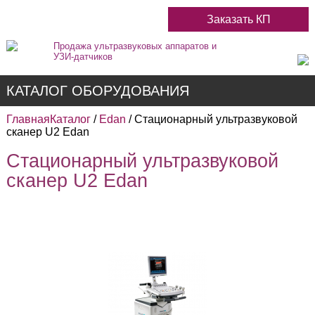
Заказать КП
Продажа ультразвуковых аппаратов и
УЗИ-датчиков
КАТАЛОГ ОБОРУДОВАНИЯ
Главная
Каталог
/
Edan
/ Стационарный ультразвуковой
сканер U2 Edan
Стационарный ультразвуковой
Недорогие
сканер U2 Edan
Цветные
Черно-Белые
Стационарные