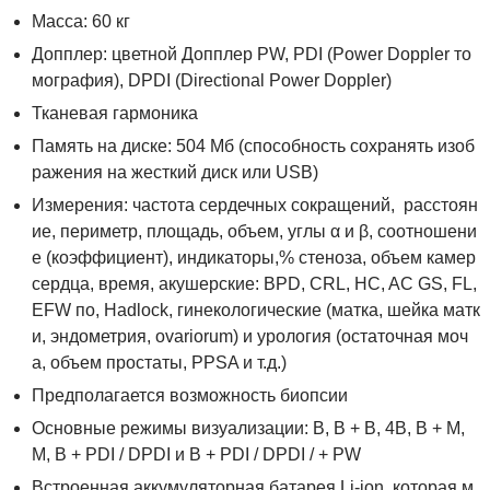
Масса: 60 кг
Допплер: цветной Допплер PW, PDI (Power Doppler то
мография), DPDI (Directional Power Doppler)
Тканевая гармоника
Память на диске: 504 Мб (способность сохранять изоб
ражения на жесткий диск или USB)
Измерения: частота сердечных сокращений, расстоян
ие, периметр, площадь, объем, углы α и β, соотношени
е (коэффициент), индикаторы,% стеноза, объем камер
сердца, время, акушерские: BPD, CRL, HC, AC GS, FL,
EFW по, Hadlock, гинекологические (матка, шейка матк
и, эндометрия, ovariorum) и урология (остаточная моч
а, объем простаты, PPSA и т.д.)
Предполагается возможность биопсии
Основные режимы визуализации: B, B + B, 4B, B + M,
M, B + PDI / DPDI и B + PDI / DPDI / + PW
Встроенная аккумуляторная батарея Li-ion, которая м