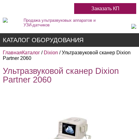
Заказать КП
Продажа ультразвуковых аппаратов и
УЗИ-датчиков
КАТАЛОГ ОБОРУДОВАНИЯ
Главная
Каталог
/
Dixion
/ Ультразвуковой сканер Dixion
Partner 2060
Ультразвуковой сканер Dixion
Недорогие
Partner 2060
Цветные
Черно-Белые
Стационарные