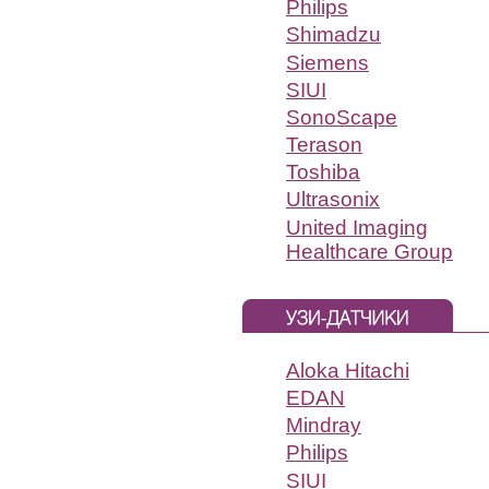
Philips
Shimadzu
Siemens
SIUI
SonoScape
Terason
Toshiba
Ultrasonix
United Imaging
Healthcare Group
Aloka Hitachi
EDAN
Mindray
Philips
SIUI