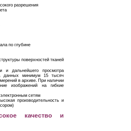
ысокого разрешения
вета
)
нала по глубине
структуры поверхностей тканей
и и дальнейшего просмотра
за данных минимум 15 тысяч
мерений в архиве. При наличии
ание изображений на гибкие
 электронным сетям
высокая производительность и
ссором)
сокое качество и