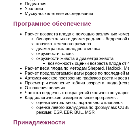
Педиатрия
Урология
Мускулоскелетные исследования
Програмное обеспечение
Расчет возраста плода с помощью различных изме
бипариетального диаметра длины бедренной 
копчико-теменного размера
диаметра околоплодного мешка
окружности головы
окружности живота и диаметра живота
возможность оценки возраста плода от 
Расчет веса плода по методам Shepard, Hadlock, Me
Расчет предпологаемой даты родов по последней 
Автоматическое построение графиков роста и веса
Просмотр и изменение таблиц возраста плода (гео
Отношения величин
Частота сердечных сокращений (количество ударов
Кардиологические измерительные программы:
оценка митрального, аортального клапанов
оценка левого желудочка по формулам: CU
режиме: ESP, EBP, BUL, MSR
Принадлежности