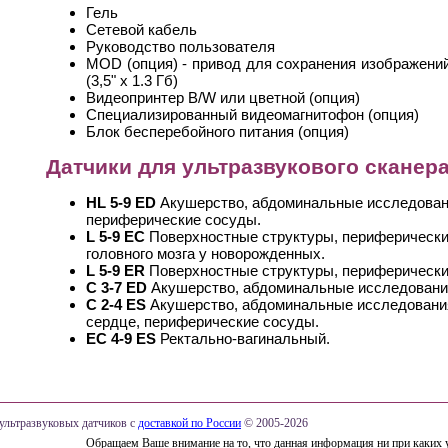
Гель
Сетевой кабель
Руководство пользователя
MOD (опция) - привод для сохранения изображений
(3,5" x 1.3 Гб)
Видеопринтер B/W или цветной (опция)
Специализированный видеомагнитофон (опция)
Блок бесперебойного питания (опция)
Датчики для ультразвукового сканера 
HL 5-9 ED
Акушерство, абдоминальные исследовани
периферические сосуды.
L 5-9 EC
Поверхностные структуры, периферически
головного мозга у новорожденных.
L 5-9 ER
Поверхностные структуры, периферически
C 3-7 ED
Акушерство, абдоминальные исследования
C 2-4 ES
Акушерство, абдоминальные исследования
сердце, периферические сосуды.
EC 4-9 ES
Ректально-вагинальный.
ультразвуковых датчиков с
доставкой по России
© 2005-2026
Обращаем Ваше внимание на то, что данная информация ни при каких 