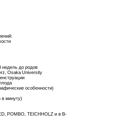
рений:
кости
4 недель до родов
rz, Osaka University
менструации
 плода
графические особенности)
 в минуту)
BED, POMBO, TEICHHOLZ и в B-