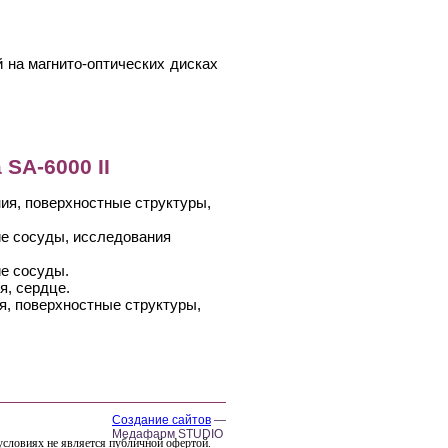
 на магнито-оптических дисках
SA-6000 II
я, поверхностные структуры,
е сосуды, исследования
е сосуды.
, сердце.
, поверхностные структуры,
Создание сайтов
—
Медафарм STUDIO
условиях не является публичной офертой.