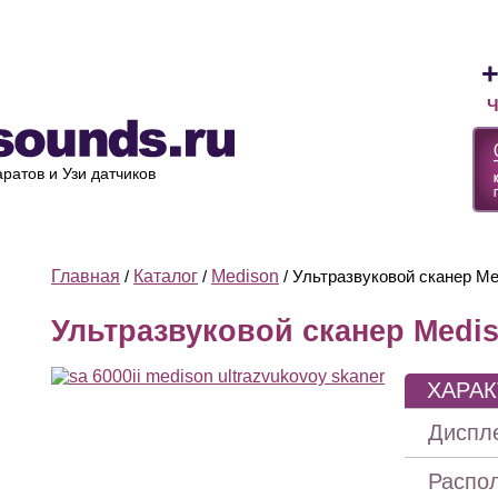
Лизинг
Оплата и доставка
Ремонт УЗИ
О компании
+
Ч
ратов и Узи датчиков
Главная
/
Каталог
/
Medison
/ Ультразвуковой сканер Me
Ультразвуковой сканер Medis
ХАРА
Диспл
Распо