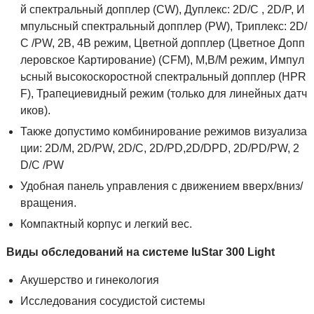
й спектральный допплер (CW), Дуплекс: 2D/C , 2D/P, И
мпульсный спектральный допплер (PW), Триплекс: 2D/
C /PW, 2В, 4В режим, Цветной допплер (Цветное Допп
леровское Картирование) (CFM), М,В/М режим, Импул
ьсный высокоскоростной спектральный допплер (HPR
F), Трапециевидный режим (только для линейных датч
иков).
Также допустимо комбинирование режимов визуализа
ции: 2D/M, 2D/PW, 2D/C, 2D/PD,2D/DPD, 2D/PD/PW, 2
D/C /PW
Удобная панель управления с движением вверх/вниз/
вращения.
Компактный корпус и легкий вес.
Виды обследований на системе IuStar 300 Light
Акушерство и гинекология
Исследования сосудистой системы