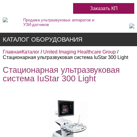
Заказать КП
Продажа ультразвуковых аппаратов и
УЗИ-датчиков
КАТАЛОГ ОБОРУДОВАНИЯ
Главная
Каталог
/
United Imaging Healthcare Group
/
Стационарная ультразвуковая система IuStar 300 Light
Стационарная ультразвуковая
Недорогие
система IuStar 300 Light
Цветные
Черно-Белые
Стационарные