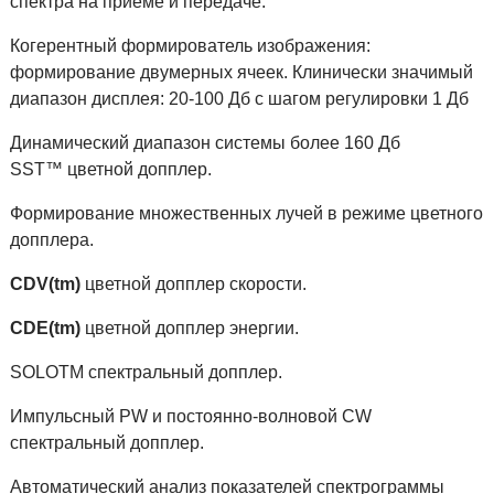
спектра на приеме и передаче.
Когерентный формирователь изображения:
формирование двумерных ячеек. Клинически значимый
диапазон дисплея: 20-100 Дб с шагом регулировки 1 Дб
Динамический диапазон системы более 160 Дб
SST™ цветной допплер.
Формирование множественных лучей в режиме цветного
допплера.
СDV(tm)
цветной допплер скорости.
СDЕ(tm)
цветной допплер энергии.
SOLОТМ спектральный допплер.
Импульсный PW и постоянно-волновой CW
спектральный допплер.
Aвтоматический анализ показателей спектрограммы