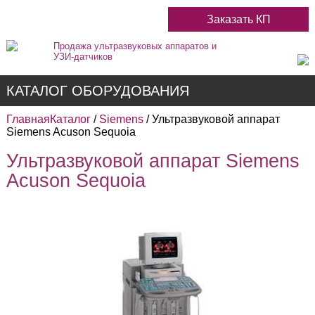
Заказать КП
Продажа ультразвуковых аппаратов и
УЗИ-датчиков
КАТАЛОГ ОБОРУДОВАНИЯ
Главная
Каталог
/
Siemens
/ Ультразвуковой аппарат
Siemens Acuson Sequoia
Ультразвуковой аппарат Siemens
Недорогие
Acuson Sequoia
Цветные
Черно-Белые
Стационарные