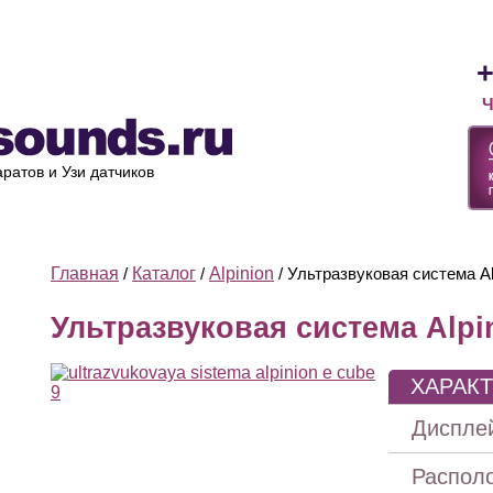
Лизинг
Оплата и доставка
Ремонт УЗИ
О компании
+
Ч
ратов и Узи датчиков
Главная
/
Каталог
/
Alpinion
/ Ультразвуковая система A
Ультразвуковая система Alpi
ХАРАК
Диспле
Распол