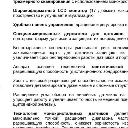
трехмерного сканирования
с использованием монокрис
Широкоформатный LCD монитор
(17 дюймов) макси
пространство и улучшает визуализацию.
Удобная панель управления
: вращение и регулировка в
Специализированные держатели для датчиков
,
повторяют форму датчиков и защищают их повреждение 
Бесштырьковые коннекторы уменьшают риск поломки
закрывающиеся порты для датчиков защищают их о
увеличивает срок бесперебойной работы датчиков и порт
Аппарат оснащен технологией
синтетической
разрешающую способность (дистанционного зондирования
Zoom с высокой разрешающей способностью не искажа
позволяет детализировать даже малые и сложные струк
Расширение угла обзора на линейных датчиках на
упрощает работу и увеличивает точность измерения пов
щитовидной железы).
Технология монокристальных датчиков
делает
максимально точной: расширяет диапазона част
разрешающую способность, снижает зернистость из
устраняет артефакты. Технология использования мон