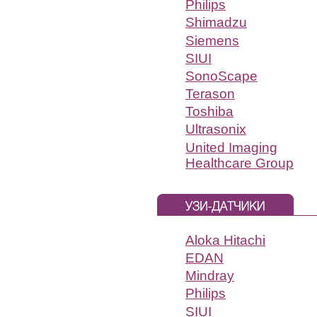
Philips
Shimadzu
Siemens
SIUI
SonoScape
Terason
Toshiba
Ultrasonix
United Imaging
Healthcare Group
Aloka Hitachi
EDAN
Mindray
Philips
SIUI