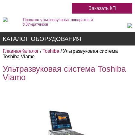
Заказать КП
Продажа ультразвуковых аппаратов и
УЗИ-датчиков
КАТАЛОГ ОБОРУДОВАНИЯ
Главная
Каталог
/
Toshiba
/ Ультразвуковая система
Toshiba Viamo
Ультразвуковая система Toshiba
Недорогие
Viamo
Цветные
Черно-Белые
Стационарные