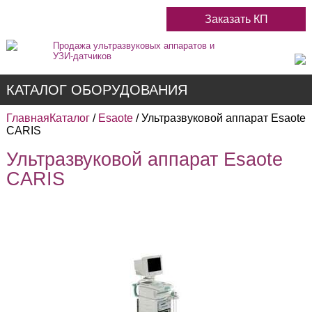
Заказать КП
Продажа ультразвуковых аппаратов и
УЗИ-датчиков
КАТАЛОГ ОБОРУДОВАНИЯ
Главная
Каталог
/
Esaote
/ Ультразвуковой аппарат Esaote
CARIS
Ультразвуковой аппарат Esaote
Недорогие
CARIS
Цветные
Черно-Белые
Стационарные