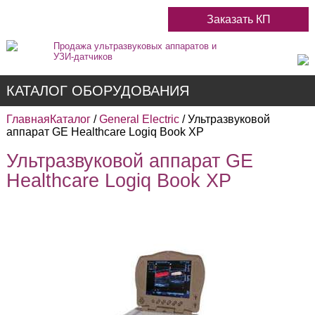
Заказать КП
Продажа ультразвуковых аппаратов и
УЗИ-датчиков
КАТАЛОГ ОБОРУДОВАНИЯ
Главная
Каталог
/
General Electric
/ Ультразвуковой
аппарат GE Healthcare Logiq Book XP
Ультразвуковой аппарат GE
Недорогие
Healthcare Logiq Book XP
Цветные
Черно-Белые
Стационарные