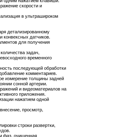
ии одним нажатием клавиши.
ражение скорости и
уализация в ультрашироком
аря детализированному
и конвексных датчиков.
гментов для получения
 количества задач,
евосходного временного
ность последующей обработки
 добавление комментариев.
ое измерение толщины задней
оянии сонной артерии.
ражений и видеоматериалов на
ктивного приложения.
изации нажатием одной
внесение, просмотр,
лировки строки развертки,
удов.
м фаз, очищенная