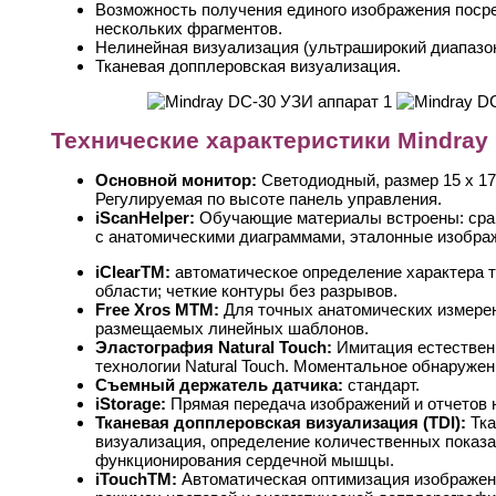
Возможность получения единого изображения поср
нескольких фрагментов.
Нелинейная визуализация (ультраширокий диапазон
Тканевая допплеровская визуализация.
Технические характеристики Mindray
Основной монитор:
Светодиодный, размер 15 х 17
Регулируемая по высоте панель управления.
iScanHelper:
Обучающие материалы встроены: сра
с анатомическими диаграммами, эталонные изобра
iClearTM:
автоматическое определение характера 
области; четкие контуры без разрывов.
Free Xros MTM:
Для точных анатомических измере
размещаемых линейных шаблонов.
Эластография Natural Touch:
Имитация естествен
технологии Natural Touch. Моментальное обнаружен
Съемный держатель датчика:
стандарт.
iStorage:
Прямая передача изображений и отчетов н
Тканевая допплеровская визуализация (TDI):
Тк
визуализация, определение количественных показа
функционирования сердечной мышцы.
iTouchTM:
Автоматическая оптимизация изображени