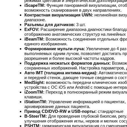
режимах цветовой и энергетической допплерограф
iScapeTM:
Функция панорамной визуализации, отоб
возможность сканирования в двух направлениях.
Контрастная визуализация UWN:
нелинейная виз
диапазоне.
Разъемы для датчиков:
3 шт.
ExFOV:
Расширение диапазона диагностики благод
отображению анатомических структур на линейных 
iBeamTM:
Возможность соединения отдельных фра
единого изображения.
Формирование мульти-луча:
Увеличение до 4 раз
выполняемых одним лучом, позволяет достигать пр
разрешения и более высокой частоты кадров.
Поддержка несжатых форматов данных:
Возмож
сохраненных изображений. Настройка параметров,
Авто IMT (толщина интима-медиа):
Автоматическ
и передней стенок, дающее точные сведения о сост
MedSight:
возможность передачи клинических изоб
устройства с ОС iOS или Android с помощью интера
iZoomTM:
Переход в полноэкранный режим визуал
клавиши.
iStationTM:
Управление информацией о пациентах, 
архивирование данных пациента.
Привод CD/DVD-RW и USB-порты:
стандартные
B-SteerTM:
Для проведения глубокой биопсии, регу
улучшения отображения иглы, нервов и мелких сос
PSHTM:
гармоническая визуализация со смещение