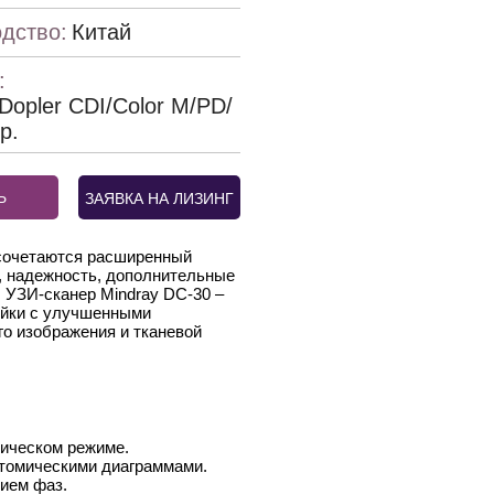
дство:
Китай
:
Dopler CDI/Color M/PD/
р.
Ь
ЗАЯВКА НА ЛИЗИНГ
 сочетаются расширенный
, надежность, дополнительные
 УЗИ-сканер Mindray DC-30 –
ейки с улучшенными
го изображения и тканевой
тическом режиме.
томическими диаграммами.
ием фаз.