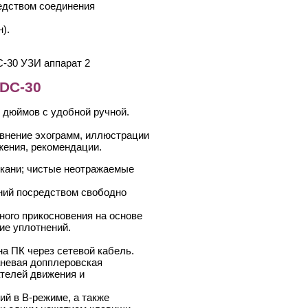
едством соединения
).
 DC-30
 дюймов с удобной ручной.
внение эхограмм, иллюстрации
жения, рекомендации.
ткани; чистые неотражаемые
ний посредством свободно
ного прикосновения на основе
ие уплотнений.
а ПК через сетевой кабель.
аневая допплеровская
телей движения и
й в B-режиме, а также