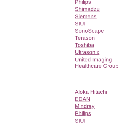
Philips
Shimadzu
Siemens
SIUI
SonoScape
Terason
Toshiba
Ultrasonix
United Imaging
Healthcare Group
Aloka Hitachi
EDAN
Mindray
Philips
SIUI