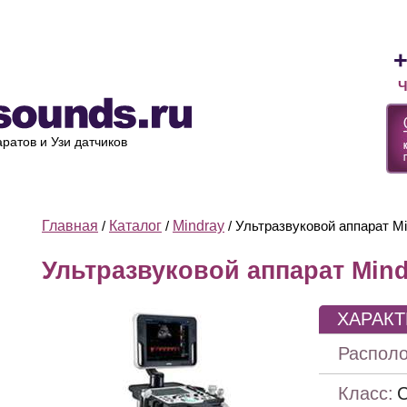
Лизинг
Оплата и доставка
Ремонт УЗИ
О компании
+
Ч
ратов и Узи датчиков
Главная
/
Каталог
/
Mindray
/ Ультразвуковой аппарат M
Ультразвуковой аппарат Mind
ХАРАК
Располо
Класс: