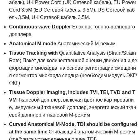
абель), UK Power Cord (UK Сетевой кабель), EU Power
Cord 3.5M (EU Сетевой кабель, 3.5M), US Сетевой каб
ель 3.5M, UK Сетевой кабель 3.5M.
Сontinuous wave Doppler
Блок постоянно-волнового
допплера
Anatomical M-mode
Анатомический М-режим
Tissue
Tracking
with
Quantitative Analysis (Strain/Strain
Rate) Пакет для количественной оценки движения и де
формации миокарда на основе регистрации смещени
я сегментов миокарда сердца (необходим модуль ЭКГ/
ФКГ)
Tissue
Doppler
Imaging
,
includes
TVI
,
TEI
,
TVD
and
T
VM
Тканевой допплер, включая цветное картировани
е, импульсный тканевой допплер, энергетический ткан
евой допплер и тканевой М-режим
Curved Anatomical M-Mode, TDI should be configured
at the same time
Огибающий анатомический М-режим
(требуется установленная опция TDI)