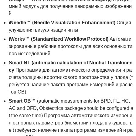
мный модуль для получения панорамных изображени
й
iNeedle™ (Needle Visualization Enhancement)
Опция
улучшения визуализации иглы
iWorks™ (Standardized Workflow Protocol)
Автомати
зированные рабочие протоколы для всех основных ти
пов исследований
Smart
NT
(
automatic
calculation
of
Nuchal
Translucen
cy
Программа для автоматического определения и ра
счета толщины воротникового пространства у плода (т
ребуется наличие пакета программ измерений и расче
тов OB)
Smart
OB
™
(automatic measurements for BPD, FL, HC,
AC and OFD, Obstectrics package should be configured a
t the same time) Программа автоматического измерени
я основных параметров биометрии плода в акушерств
е (требуется наличие пакета программ измерений и ра