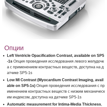
Опции
Left
Ventricle
Opacification
Contrast
,
available
on
SP
5
-1
s
Опция проведения исследования левого желудочк
а с применением контрастных веществ, доступна на д
атчике SP5-1s
Low
MI
Contrast
(
Myocardium
Contrast
Imaging
,
avail
able
on
SP
5-1
s
)
Опция проведения исследования с пр
именением контрастных веществ с низким механическ
им индексом, доступна на датчике SP5-1s
Automatic measurement for Intima-Media Thickness
,