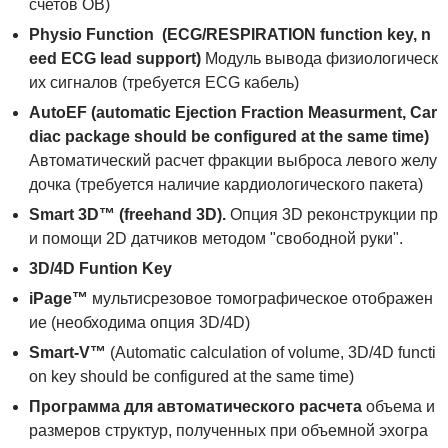
счетов OB)
Physio
Function
(
ECG
/
RESPIRATION
function
key
,
n
eed
ECG
lead
support
)
Модуль вывода физиологическ
их сигналов (требуется ECG кабель)
AutoEF
(
automatic
Ejection
Fraction
Measurment
,
Car
diac
package
should
be
configured
at
the
same
time
)
Автоматический расчет фракции выброса левого желу
дочка (требуется наличие кардиологического пакета)
Smart 3D™ (freehand 3D).
Опция 3D реконструкции пр
и помощи 2D датчиков методом "свободной руки".
3D/4D Funtion Key
iPage
™
мультисрезовое томографическое отображен
ие (необходима опция 3D/4D)
Smart-V™
(Automatic calculation of volume, 3D/4D functi
on key should be configured at the same time)
Программа для автоматического расчета
объема и
размеров структур, полученных при объемной эхогра