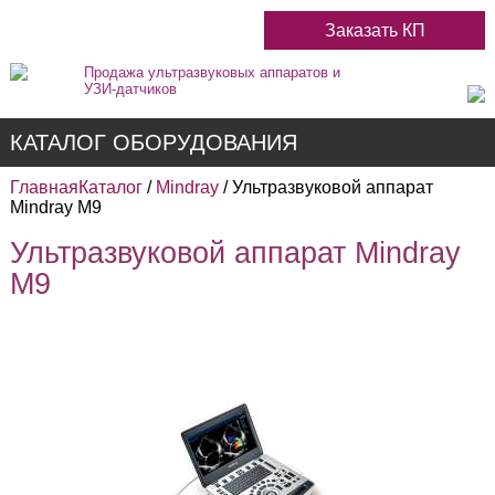
Заказать КП
Продажа ультразвуковых аппаратов и
УЗИ-датчиков
КАТАЛОГ ОБОРУДОВАНИЯ
Главная
Каталог
/
Mindray
/ Ультразвуковой аппарат
Mindray M9
Ультразвуковой аппарат Mindray
Недорогие
M9
Цветные
Черно-Белые
Стационарные