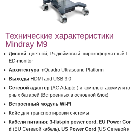
Технические характеристики
Mindray М9
Диспей:
цветной, 15-дюймовый широкоформатный L
ED-monitor
Архитектура
mQuadro Ultrasound Platform
Выходы
HDMI and USB 3.0
Сетевой адаптер
(AC Adapter) и комплект аккумулято
рных батарей (Встроенных в основной блок)
Встроенный модуль WI-FI
Кейс
для транспортировки системы
Кабели питания: 3-
flat
-
pin
power
cord
,
EU
Power
Cor
d
(EU Сетевой кабель)
,
US
Power
Cord
(US Сетевой к