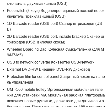
ключатель, двухклавишный (USB)
Footswitch (3 keys) Водонепроницаемый ножной перек
лючатель, трехклавишный (USB)
1D Barcode reader (USB port) Сканер штрихкодов (US
B)
2D Barcode reader (USB port, include bracket) Сканер ш
трихкодов (USB, включая скобы)
Wheeled Boarding Bag Колесная сумка-тележка (для M
9/M7/M5)
USB to network converter Конвертер USB-Network
External DVD-RW Внешний DVD-RW дисковод
Protection film for control panel Защитный чехол на пане
ль управления
UMT-500 mobile trolley Эргономичная мобильная теле
жка для установки М9. Мобильная рабочая платформа
включает новые рукоятки, держатели для датчиков и о
борудования. Полка для встраиваемого Ч/б и цветного