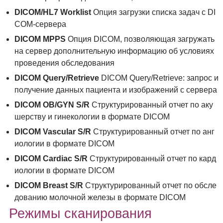
DICOM/HL7 Worklist
Опция загрузки списка задач с DI
COM-сервера
DICOM MPPS
Опция DICOM, позволяющая загружать
на сервер дополнительную информацию об условиях
проведения обследования
DICOM Query/Retrieve
DICOM Query/Retrieve: запрос и
получение данных пациента и изображений с сервера
DICOM OB/GYN S/R
Структурированный отчет по аку
шерству и гинекологии в формате DICOM
DICOM Vascular S/R
Структурированный отчет по анг
иологии в формате DICOM
DICOM Cardiac S/R
Структурированный отчет по кард
иологии в формате DICOM
DICOM Breast S/R
Структурированный отчет по обсле
дованию молочной железы в формате DICOM
Режимы сканирования