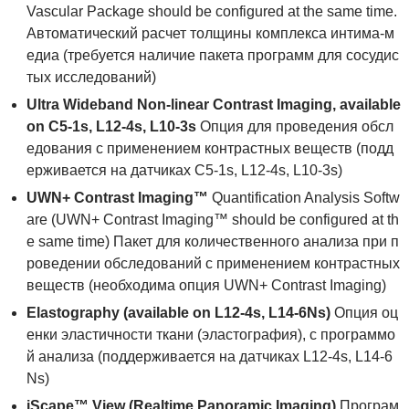
Vascular Package should be configured at the same time.
Автоматический расчет толщины комплекса интима-м
едиа (требуется наличие пакета программ для сосудис
тых исследований)
Ultra
Wideband
Non
-
linear
Contrast
Imaging
,
available
on
C
5-1
s
,
L
12-4
s
,
L
10-3
s
Опция для проведения обсл
едования с применением контрастных веществ (подд
ерживается на датчиках C5-1s, L12-4s, L10-3s)
UWN
+
Contrast
Imaging
™
Quantification Analysis Softw
are (UWN+ Contrast Imaging™ should be configured at th
e same time) Пакет для количественного анализа при п
роведении обследований с применением контрастных
веществ (необходима опция UWN+ Contrast Imaging)
Elastography
(
available
on
L
12-4
s
,
L
14-6
Ns
)
Опция оц
енки эластичности ткани (эластография), с программо
й анализа (поддерживается на датчиках L12-4s, L14-6
Ns)
iScape
™
View
(
Realtime
Panoramic
Imaging
)
Програм