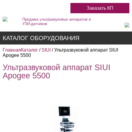
Заказать КП
Продажа ультразвуковых аппаратов и
УЗИ-датчиков
КАТАЛОГ ОБОРУДОВАНИЯ
Главная
Каталог
/
SIUI
/ Ультразвуковой аппарат SIUI
Apogee 5500
Ультразвуковой аппарат SIUI
Недорогие
Apogee 5500
Цветные
Черно-Белые
Стационарные