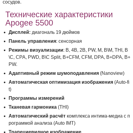
сосудов.
Технические характеристики
Apogee 5500
Дисплей:
диагональ 19 дюймов
Панель управления
: сенсорная
Режимы визуализации
: B, 4B, 2B, PW, M, B\M, THI, B
\C, CPA, PWD, B\C Split, B+CFM, CFM, DPA, B+DPA, B+
PW.
Адаптивный режим шумоподавления
(Nanoview)
Автоматическая оптимизация изображения
(Auto-fi
t)
Программы измерений
Тканевая гармоника
(THI)
Автоматический расчёт
комплекса интима-медиа с п
рограммой анализа (Auto IMT)
Трапециевидное изображение