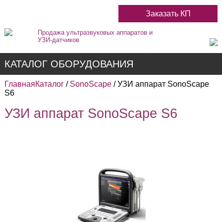
Заказать КП
Продажа ультразвуковых аппаратов и
УЗИ-датчиков
КАТАЛОГ ОБОРУДОВАНИЯ
Главная
Каталог
/
SonoScape
/ УЗИ аппарат SonoScape
S6
УЗИ аппарат SonoScape S6
Недорогие
Цветные
Черно-Белые
Стационарные