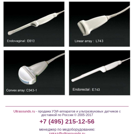
Ultrasounds.ru
- продажа УЗИ-аппаратов и ультразвуковых датчиков с
доставкой по России © 2005-2017
+7 (495) 215-12-56
менеджер по медоборудованию:
zakaz@ultrasounds.ru