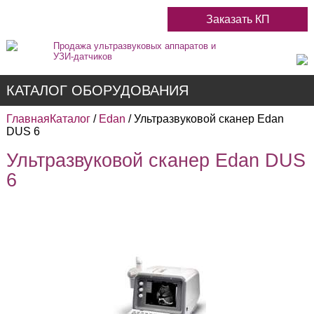
Заказать КП
Продажа ультразвуковых аппаратов и
УЗИ-датчиков
КАТАЛОГ ОБОРУДОВАНИЯ
Главная
Каталог
/
Edan
/ Ультразвуковой сканер Edan
DUS 6
Ультразвуковой сканер Edan DUS
Недорогие
6
Цветные
Черно-Белые
Стационарные