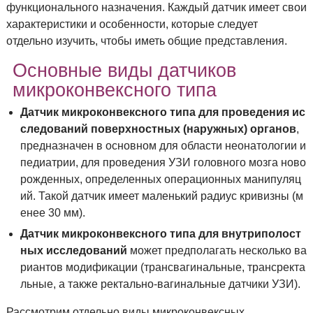
Портативные
функционального назначения. Каждый датчик имеет свои
характеристики и особенности, которые следует
отдельно изучить, чтобы иметь общие представления.
ПО ПРОИЗВОДИТЕЛЯМ
Основные виды датчиков
ДАТЧИКИ
микроконвексного типа
Датчик микроконвексного типа для проведения ис
следований поверхностных (наружных) органов
,
предназначен в основном для области неонатологии и
педиатрии, для проведения УЗИ головного мозга ново
рожденных, определенных операционных манипуляц
ий. Такой датчик имеет маленький радиус кривизны (м
енее 30 мм).
Датчик микроконвексного типа для внутриполост
ных исследований
может предполагать несколько ва
риантов модификации (трансвагинальные, трансректа
льные, а также ректально-вагинальные датчики УЗИ).
Рассмотрим отдельно виды микроконвексных